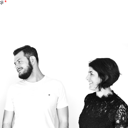
cji
*