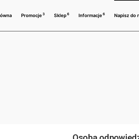
3
6
6
łówna
Promocje
Sklep
Informacje
Napisz do 
Osoba odpowiedz