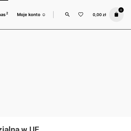
0
2
nas
Moje konto ☺️
0,00
zł
ialna w UE