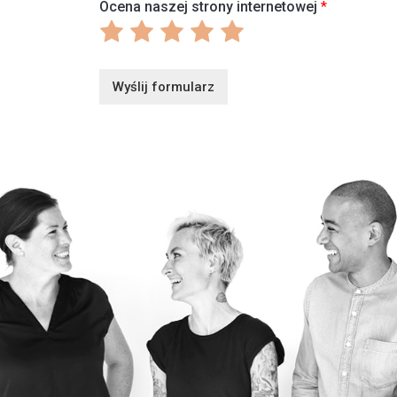
Ocena naszej strony internetowej
*
Ocena
Ocena
Ocena
Ocena
Ocena
1
2
3
4
5
z
z
z
z
z
Wyślij formularz
5
5
5
5
5