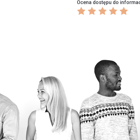
Ocena dostępu do informa
Ocena
Ocena
Ocena
Ocena
Ocena
1
2
3
4
5
z
z
z
z
z
5
5
5
5
5