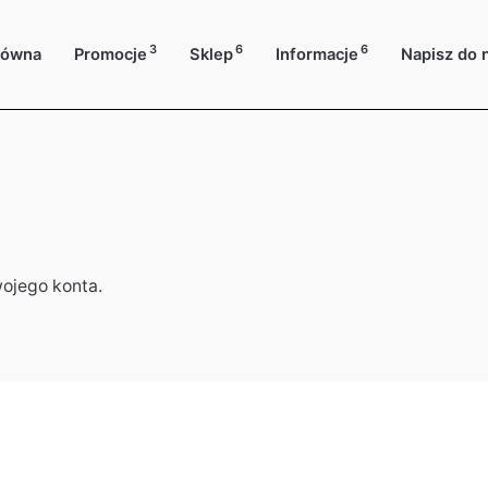
3
6
6
łówna
Promocje
Sklep
Informacje
Napisz do 
wojego konta.