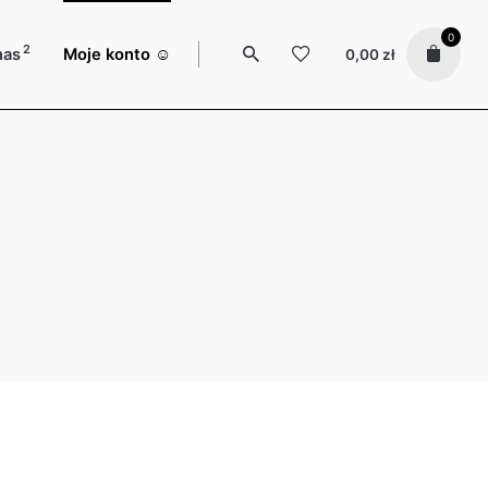
0
2
nas
Moje konto ☺️
0,00
zł