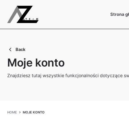
Skip
to
Strona g
content
Back
Moje konto
Znajdziesz tutaj wszystkie funkcjonalności dotyczące s
HOME
MOJE KONTO