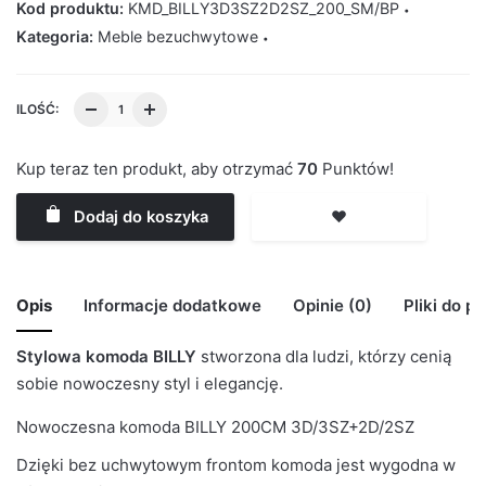
Kod produktu:
KMD_BILLY3D3SZ2D2SZ_200_SM/BP
Kategoria:
Meble bezuchwytowe
ILOŚĆ:
Kup teraz ten produkt, aby otrzymać
70
Punktów!
Dodaj do koszyka
❤️
Opis
Informacje dodatkowe
Opinie (0)
Pliki do p
Stylowa komoda BILLY
stworzona dla ludzi, którzy cenią
🙁 Nie ma jeszcze opinii o tym produkcie..
BRAK MODELU 3D
sobie nowoczesny styl i elegancję.
Waga
29 kg
Only logged in customers who have purchased this
BILLY_200CM_3D3SZ_2D2SZ
Nowoczesna komoda BILLY 200CM 3D/3SZ+2D/2SZ
product may leave a review.
Kolor Korpus
Szary Mat
Dzięki bez uchwytowym frontom komoda jest wygodna w
Kolor Frontu
Biały Połysk