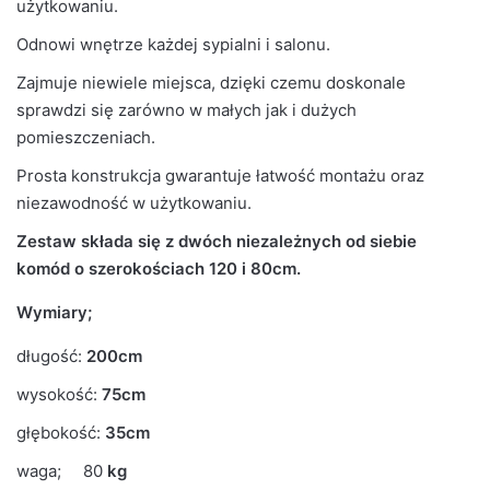
użytkowaniu.
Odnowi wnętrze każdej sypialni i salonu.
Liczba
4
paczek
Zajmuje niewiele miejsca, dzięki czemu doskonale
sprawdzi się zarówno w małych jak i dużych
Grubość
pomieszczeniach.
16mm
płyty
Prosta konstrukcja gwarantuje łatwość montażu oraz
niezawodność w użytkowaniu.
Prowadnice
Rolkowe
Zestaw składa się z dwóch niezależnych od siebie
komód o szerokościach 120 i 80cm.
Wymiary;
długość:
200cm
wysokość:
75cm
głębokość:
35cm
waga; 80
kg