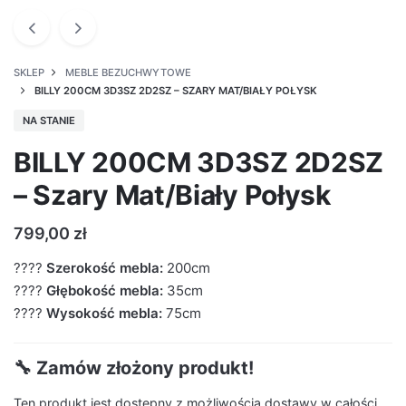
SKLEP
MEBLE BEZUCHWYTOWE
BILLY 200CM 3D3SZ 2D2SZ – SZARY MAT/BIAŁY POŁYSK
NA STANIE
BILLY 200CM 3D3SZ 2D2SZ
– Szary Mat/Biały Połysk
799,00
zł
????
Szerokość mebla:
200cm
????
Głębokość mebla:
35cm
????
Wysokość mebla:
75cm
🔧 Zamów złożony produkt!
Ten produkt jest dostępny z możliwością dostawy w całości.