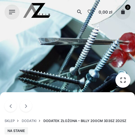
Skip
0
to
0,00
zł
content
SKLEP
DODATKI
DODATEK ZŁOŻONA – BILLY 200CM 3D3SZ 2D2SZ
NA STANIE