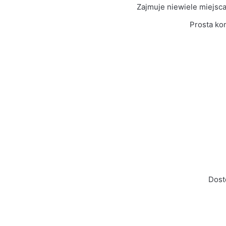
Kolor Frontu
Wotan
Zajmuje niewiele miejsc
Prosta ko
Liczba paczek
2
Grubość płyty
16mm
Prowadnice
Rolkowe
Dost