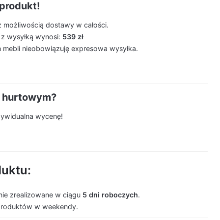
produkt!
z możliwością dostawy w całości.
 z wysyłką wynosi:
539 zł
 mebli nieobowiązuję expresowa wysyłka.
m hurtowym?
ndywidualna wycenę!
duktu:
ie zrealizowane w ciągu
5 dni roboczych
.
produktów w weekendy.