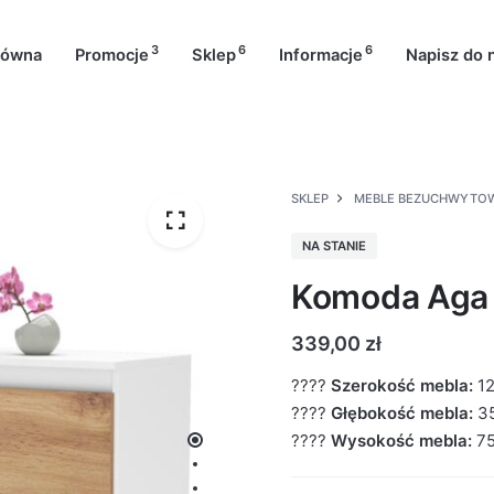
3
6
6
łówna
Promocje
Sklep
Informacje
Napisz do 
SKLEP
MEBLE BEZUCHWYTO
NA STANIE
Komoda Aga 
339,00
zł
????
Szerokość mebla:
1
????
Głębokość mebla:
3
????
Wysokość mebla:
7