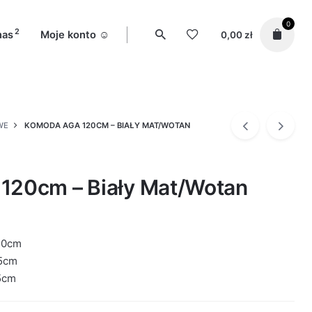
0
2
nas
Moje konto ☺️
0,00
zł
WE
KOMODA AGA 120CM – BIAŁY MAT/WOTAN
120cm – Biały Mat/Wotan
20cm
5cm
5cm