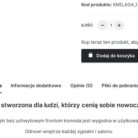
Kod produktu:
KMD_AGA_
ILOŚĆ:
Kup teraz ten produkt, a
Dodaj do koszyka
s
Informacje dodatkowe
Opinie (0)
Pliki do pobrani
stworzona dla ludzi, którzy cenią sobie nowocz
may leave a review.
ęki bez uchwytowym frontom komoda jest wygodna w użytkowa
Odnowi wnętrze każdej sypialni i salonu.