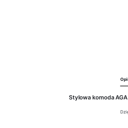
Opi
Stylowa komoda AGA
🙁 Nie ma jeszcze opinii o tym produkcie..
Waga
29 kg
Only logged in customers who have purchased this product 
Dzi
Kolor Korpus
Biały Mat