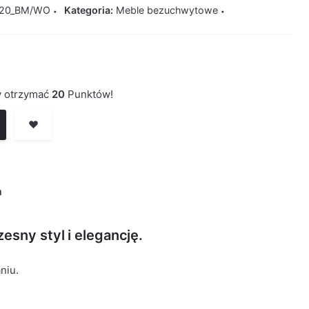
120_BM/WO
Kategoria:
Meble bezuchwytowe
by otrzymać
20
Punktów!
❤️
a
esny styl i elegancję.
niu.