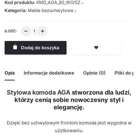
Kod produktu:
KMD_AGA_80_WO/SZ
Kategoria:
Meble bezuchwytowe
ILOŚĆ:
Dodaj do koszyka
❤️
Opis
Informacje dodatkowe
Opinie (0)
Pliki do p
Stylowa komoda AGA
stworzona dla ludzi,
🙁 Nie ma jeszcze opinii o tym produkcie..
którzy cenią sobie nowoczesny styl i
Waga
29 kg
Only logged in customers who have purchased this
elegancję.
product may leave a review.
Kolor Korpus
Wotan
Dzięki bez uchwytowym frontom komoda jest wygodna w
Kolor Frontu
Szary Mat
użytkowaniu.