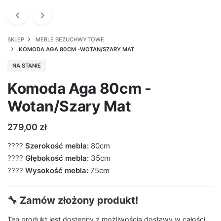
SKLEP
MEBLE BEZUCHWYTOWE
KOMODA AGA 80CM -WOTAN/SZARY MAT
NA STANIE
Komoda Aga 80cm -
Wotan/Szary Mat
279,00
zł
????
Szerokość mebla:
80cm
????
Głębokość mebla:
35cm
????
Wysokość mebla:
75cm
🔧 Zamów złożony produkt!
Ten produkt jest dostępny z możliwością dostawy w całości.