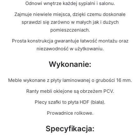
Odnowi wnętrze każdej sypialni i salonu.
Liczba
1
paczek
Zajmuje niewiele miejsca, dzięki czemu doskonale
sprawdzi się zarówno w małych jak i dużych
Grubość
pomieszczeniach.
16mm
płyty
Prosta konstrukcja gwarantuje łatwość montażu oraz
niezawodność w użytkowaniu.
Prowadnice
Rolkowe
Wykonanie:
Meble wykonane z płyty laminowanej o grubości 16 mm.
Ranty mebli oklejone są obrzeżem PCV.
Plecy szafki to płyta HDF (biała).
Prowadnice rolkowe.
Specyfikacja: