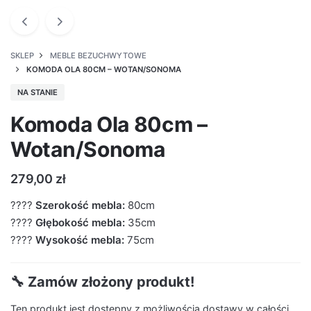
SKLEP
MEBLE BEZUCHWYTOWE
KOMODA OLA 80CM – WOTAN/SONOMA
NA STANIE
Komoda Ola 80cm –
Wotan/Sonoma
279,00
zł
????
Szerokość mebla:
80cm
????
Głębokość mebla:
35cm
????
Wysokość mebla:
75cm
🔧 Zamów złożony produkt!
Ten produkt jest dostępny z możliwością dostawy w całości.