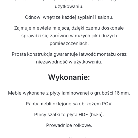
Kolor Frontu
Sonoma
użytkowaniu.
Odnowi wnętrze każdej sypialni i salonu.
Liczba
1
paczek
Zajmuje niewiele miejsca, dzięki czemu doskonale
sprawdzi się zarówno w małych jak i dużych
Grubość
pomieszczeniach.
16mm
płyty
Prosta konstrukcja gwarantuje łatwość montażu oraz
niezawodność w użytkowaniu.
Prowadnice
Rolkowe
Wykonanie:
Meble wykonane z płyty laminowanej o grubości 16 mm.
Ranty mebli oklejone są obrzeżem PCV.
Plecy szafki to płyta HDF (biała).
Prowadnice rolkowe.