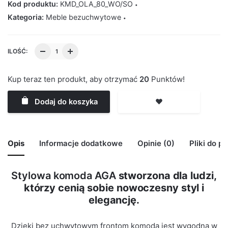
Kod produktu:
KMD_OLA_80_WO/SO
Kategoria:
Meble bezuchwytowe
ILOŚĆ:
Kup teraz ten produkt, aby otrzymać
20
Punktów!
Dodaj do koszyka
❤️
Opis
Informacje dodatkowe
Opinie (0)
Pliki do p
Stylowa komoda AGA
stworzona dla ludzi,
🙁 Nie ma jeszcze opinii o tym produkcie..
którzy cenią sobie nowoczesny styl i
Waga
29 kg
Only logged in customers who have purchased this
elegancję.
product may leave a review.
Kolor Korpus
Wotan
Dzięki bez uchwytowym frontom komoda jest wygodna w