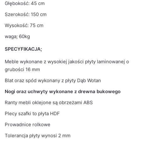
Głębokość: 45 cm
Model
Oslo 150
Szerokość: 150 cm
Kolor Blatu
Dąb Wotan
Wysokość: 75 cm
Kolor nóżek
Drewno bukowe
waga; 60kg
SPECYFIKACJA;
Meble wykonane z wysokiej jakości płyty laminowanej o
grubości 16 mm
Blat oraz spód wykonany z płyty Dąb Wotan
Nogi oraz uchwyty wykonane z drewna bukowego
Ranty mebli oklejone są obrzeżami ABS
Plecy szafki to płyta HDF
Prowadnice rolkowe
Tolerancja płyty wynosi 2 mm