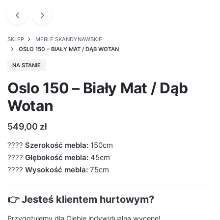
SKLEP
MEBLE SKANDYNAWSKIE
OSLO 150 – BIAŁY MAT / DĄB WOTAN
NA STANIE
Oslo 150 – Biały Mat / Dąb
Wotan
549,00
zł
????
Szerokość mebla:
150cm
????
Głębokość mebla:
45cm
????
Wysokość mebla:
75cm
👉 Jesteś klientem hurtowym?
Przygotujemy dla Ciebie indywidualna wycenę!