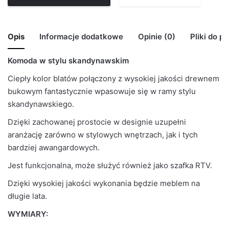
Opis
Informacje dodatkowe
Opinie (0)
Pliki do p
Komoda w stylu skandynawskim
🙁 Nie ma jeszcze opinii o tym produkcie..
BRAK MODELU 3D Oslo_150
Waga
60 kg
Ciepły kolor blatów połączony z wysokiej jakości drewnem
Only logged in customers who have purchased this
bukowym fantastycznie wpasowuje się w ramy stylu
product may leave a review.
Kolor Korpus
Biały Mat
skandynawskiego.
Kolor Frontu
Biały Mat
Dzięki zachowanej prostocie w designie uzupełni
aranżację zarówno w stylowych wnętrzach, jak i tych
Liczba
bardziej awangardowych.
2
paczek
Jest funkcjonalna, może służyć również jako szafka RTV.
Grubość
Dzięki wysokiej jakości wykonania będzie meblem na
16mm
płyty
długie lata.
WYMIARY:
Prowadnice
Rolkowe