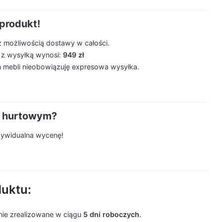
produkt!
z możliwością dostawy w całości.
 z wysyłką wynosi:
949 zł
 mebli nieobowiązuję expresowa wysyłka.
m hurtowym?
ndywidualna wycenę!
duktu:
ie zrealizowane w ciągu
5 dni roboczych
.