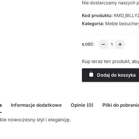
Nie dostarczamy naszych 
Kod produktu:
KMD_BILLY
Kategoria:
Meble bezuchw
ILOŚĆ:
Kup teraz ten produkt, a
Dodaj do koszyka
s
Informacje dodatkowe
Opinie (0)
Pliki do pobrani
bie nowoczesny styl i elegancję.
K MODELU 3D BILLY_200CM_2D3SZ_1
may leave a review.