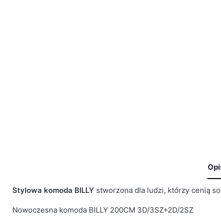
Opi
Stylowa komoda BILLY
stworzona dla ludzi, którzy cenią so
🙁 Nie ma jeszcze opinii o tym produkcie..
BRA
Waga
29 kg
Nowoczesna komoda BILLY 200CM 3D/3SZ+2D/2SZ
Only logged in customers who have purchased this product 