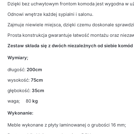
Kolor Korpus
Sonoma
Dzięki bez uchwytowym frontom komoda jest wygodna w u
Odnowi wnętrze każdej sypialni i salonu.
Kolor Frontu
Szary Mat
Zajmuje niewiele miejsca, dzięki czemu doskonale sprawdz
Liczba paczek
4
Prosta konstrukcja gwarantuje łatwość montażu oraz niez
Grubość płyty
16mm
Zestaw składa się z dwóch niezależnych od siebie komód 
Wymiary;
Prowadnice
Rolkowe
długość:
200cm
wysokość:
75cm
głębokość:
35cm
waga; 80
kg
Wykonanie:
Meble wykonane z płyty laminowanej o grubości 16 mm;