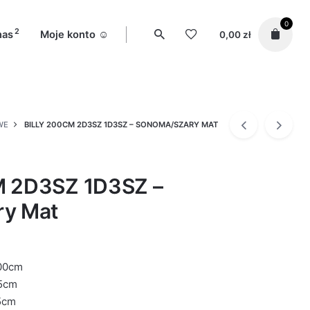
0
2
nas
Moje konto ☺️
0,00
zł
WE
BILLY 200CM 2D3SZ 1D3SZ – SONOMA/SZARY MAT
M 2D3SZ 1D3SZ –
ry Mat
00cm
5cm
5cm