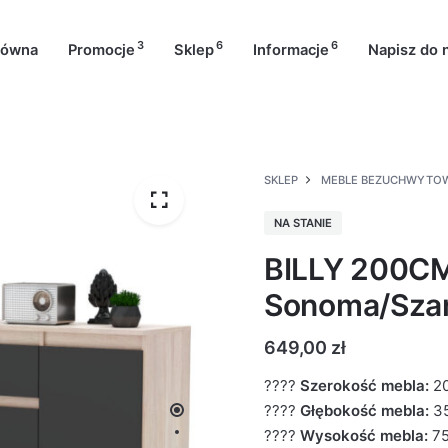
3
6
6
łówna
Promocje
Sklep
Informacje
Napisz do 
SKLEP
MEBLE BEZUCHWYTO
NA STANIE
BILLY 200C
Sonoma/Sza
649,00
zł
????
Szerokość mebla:
2
????
Głębokość mebla:
3
????
Wysokość mebla:
7