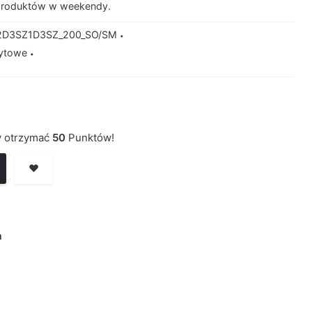
produktów w weekendy.
2D3SZ1D3SZ_200_SO/SM
ytowe
by otrzymać
50
Punktów!
❤️
a
D3SZ