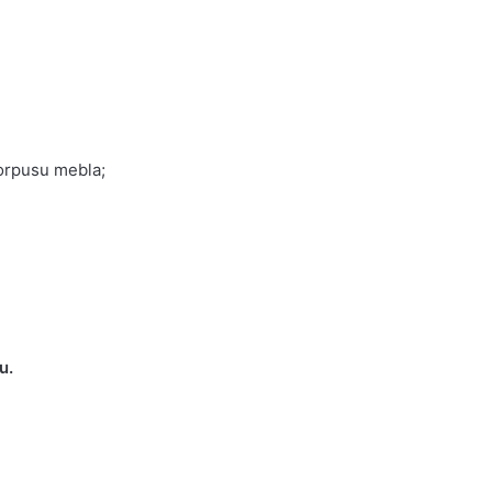
orpusu mebla;
u.