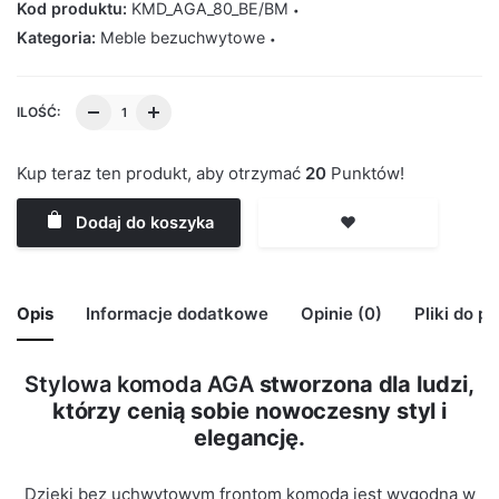
Kod produktu:
KMD_AGA_80_BE/BM
Kategoria:
Meble bezuchwytowe
ILOŚĆ:
Kup teraz ten produkt, aby otrzymać
20
Punktów!
Dodaj do koszyka
❤️
Opis
Informacje dodatkowe
Opinie (0)
Pliki do p
Stylowa komoda AGA
stworzona dla ludzi,
🙁 Nie ma jeszcze opinii o tym produkcie..
którzy cenią sobie nowoczesny styl i
Waga
29 kg
Only logged in customers who have purchased this
elegancję.
product may leave a review.
Kolor Korpus
Beton
Dzięki bez uchwytowym frontom komoda jest wygodna w