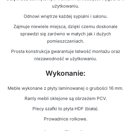
Kolor Frontu
Biały Mat
użytkowaniu.
Odnowi wnętrze każdej sypialni i salonu.
Liczba
1
paczek
Zajmuje niewiele miejsca, dzięki czemu doskonale
sprawdzi się zarówno w małych jak i dużych
Grubość
pomieszczeniach.
16mm
płyty
Prosta konstrukcja gwarantuje łatwość montażu oraz
niezawodność w użytkowaniu.
Prowadnice
Rolkowe
Wykonanie:
Meble wykonane z płyty laminowanej o grubości 16 mm.
Ranty mebli oklejone są obrzeżem PCV.
Plecy szafki to płyta HDF (biała).
Prowadnice rolkowe.