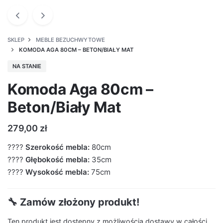
SKLEP
MEBLE BEZUCHWYTOWE
KOMODA AGA 80CM – BETON/BIAŁY MAT
NA STANIE
Komoda Aga 80cm –
Beton/Biały Mat
279,00
zł
????
Szerokość mebla:
80cm
????
Głębokość mebla:
35cm
????
Wysokość mebla:
75cm
🔧 Zamów złożony produkt!
Ten produkt jest dostępny z możliwością dostawy w całości.