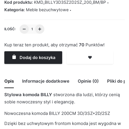
Kod produktu:
KMD_BILLY3D3SZ2D2SZ_200_BM/BP
Kategoria:
Meble bezuchwytowe
ILOŚĆ:
Kup teraz ten produkt, aby otrzymać
70
Punktów!
Dodaj do koszyka
❤️
Opis
Informacje dodatkowe
Opinie (0)
Pliki do p
Stylowa komoda BILLY
stworzona dla ludzi, którzy cenią
🙁 Nie ma jeszcze opinii o tym produkcie..
BRAK MODELU 3D
sobie nowoczesny styl i elegancję.
Waga
29 kg
Only logged in customers who have purchased this
BILLY_200CM_3D3SZ_2D2SZ
Nowoczesna komoda BILLY 200CM 3D/3SZ+2D/2SZ
product may leave a review.
Kolor Korpus
Biały Mat
Dzięki bez uchwytowym frontom komoda jest wygodna w
Kolor Frontu
Biały Połysk