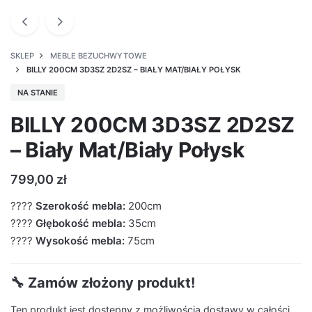
SKLEP
MEBLE BEZUCHWYTOWE
BILLY 200CM 3D3SZ 2D2SZ – BIAŁY MAT/BIAŁY POŁYSK
NA STANIE
BILLY 200CM 3D3SZ 2D2SZ
– Biały Mat/Biały Połysk
799,00
zł
????
Szerokość mebla:
200cm
????
Głębokość mebla:
35cm
????
Wysokość mebla:
75cm
🔧 Zamów złożony produkt!
Ten produkt jest dostępny z możliwością dostawy w całości.