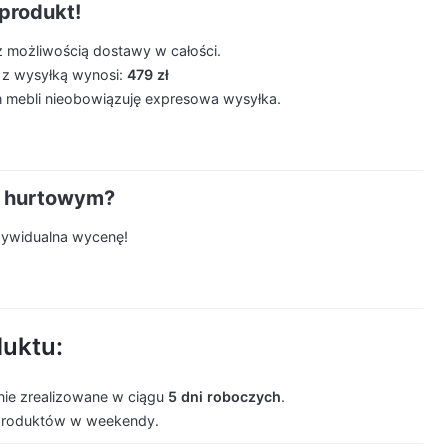
produkt!
z możliwością dostawy w całości.
 z wysyłką wynosi:
479 zł
 mebli nieobowiązuję expresowa wysyłka.
m hurtowym?
ndywidualna wycenę!
duktu:
ie zrealizowane w ciągu
5 dni roboczych
.
produktów w weekendy.