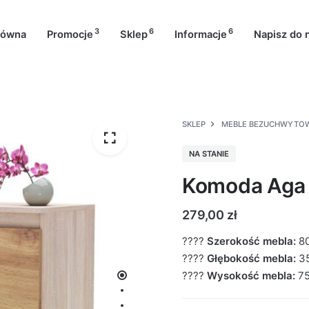
3
6
6
łówna
Promocje
Sklep
Informacje
Napisz do 
SKLEP
MEBLE BEZUCHWYTO
NA STANIE
Komoda Aga
279,00
zł
????
Szerokość mebla:
8
????
Głębokość mebla:
3
????
Wysokość mebla:
7