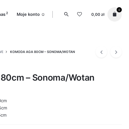
0
2
nas
Moje konto ☺️
0,00
zł
WE
KOMODA AGA 80CM – SONOMA/WOTAN
 80cm – Sonoma/Wotan
0cm
5cm
5cm