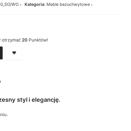
80_SO/WO
Kategoria:
Meble bezuchwytowe
by otrzymać
20
Punktów!
❤️
a
esny styl i elegancję.
niu.