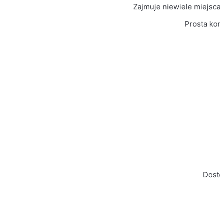
Kolor Frontu
Wotan
Zajmuje niewiele miejsc
Prosta ko
Liczba paczek
1
Grubość płyty
16mm
Prowadnice
Rolkowe
Dost