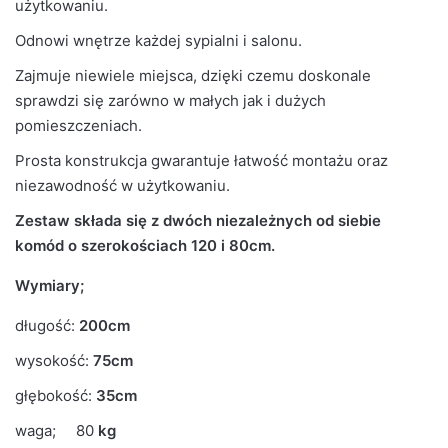
użytkowaniu.
Odnowi wnętrze każdej sypialni i salonu.
Liczba
4
paczek
Zajmuje niewiele miejsca, dzięki czemu doskonale
sprawdzi się zarówno w małych jak i dużych
Grubość
pomieszczeniach.
16mm
płyty
Prosta konstrukcja gwarantuje łatwość montażu oraz
niezawodność w użytkowaniu.
Prowadnice
Rolkowe
Zestaw składa się z dwóch niezależnych od siebie
komód o szerokościach 120 i 80cm.
Wymiary;
długość:
200cm
wysokość:
75cm
głębokość:
35cm
waga; 80
kg