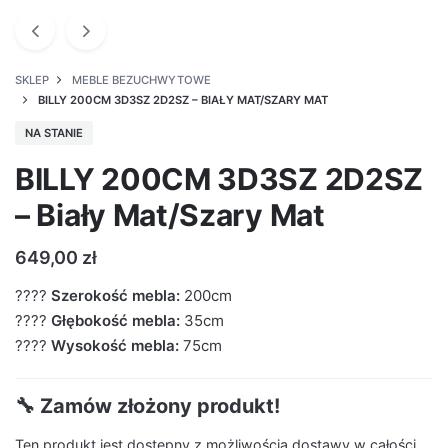
SKLEP
MEBLE BEZUCHWYTOWE
BILLY 200CM 3D3SZ 2D2SZ – BIAŁY MAT/SZARY MAT
NA STANIE
BILLY 200CM 3D3SZ 2D2SZ
– Biały Mat/Szary Mat
649,00
zł
????
Szerokość mebla:
200cm
????
Głębokość mebla:
35cm
????
Wysokość mebla:
75cm
🔧 Zamów złożony produkt!
Ten produkt jest dostępny z możliwością dostawy w całości.