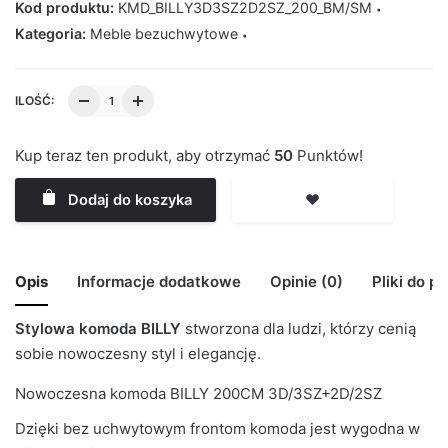
Kod produktu:
KMD_BILLY3D3SZ2D2SZ_200_BM/SM
Kategoria:
Meble bezuchwytowe
ILOŚĆ:
Kup teraz ten produkt, aby otrzymać
50
Punktów!
Dodaj do koszyka
❤️
Opis
Informacje dodatkowe
Opinie (0)
Pliki do p
Stylowa komoda BILLY
stworzona dla ludzi, którzy cenią
🙁 Nie ma jeszcze opinii o tym produkcie..
BRAK MODELU 3D
sobie nowoczesny styl i elegancję.
Waga
29 kg
Only logged in customers who have purchased this
BILLY_200CM_3D3SZ_2D2SZ
Nowoczesna komoda BILLY 200CM 3D/3SZ+2D/2SZ
product may leave a review.
Kolor Korpus
Biały Mat
Dzięki bez uchwytowym frontom komoda jest wygodna w
Kolor Frontu
Szary Mat