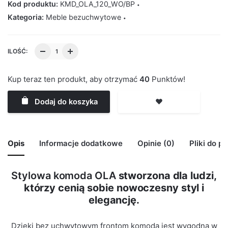
Kod produktu:
KMD_OLA_120_WO/BP
Kategoria:
Meble bezuchwytowe
ILOŚĆ:
Kup teraz ten produkt, aby otrzymać
40
Punktów!
Dodaj do koszyka
❤️
Opis
Informacje dodatkowe
Opinie (0)
Pliki do p
Stylowa komoda OLA
stworzona dla ludzi,
🙁 Nie ma jeszcze opinii o tym produkcie..
którzy cenią sobie nowoczesny styl i
Waga
29 kg
Only logged in customers who have purchased this
elegancję.
product may leave a review.
Kolor Korpus
Wotan
Dzięki bez uchwytowym frontom komoda jest wygodna w