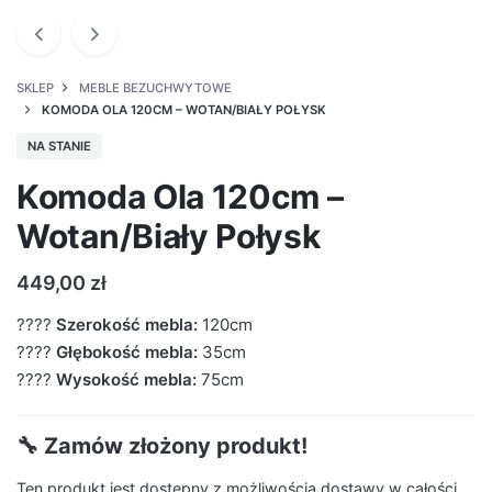
SKLEP
MEBLE BEZUCHWYTOWE
KOMODA OLA 120CM – WOTAN/BIAŁY POŁYSK
NA STANIE
Komoda Ola 120cm –
Wotan/Biały Połysk
449,00
zł
????
Szerokość mebla:
120cm
????
Głębokość mebla:
35cm
????
Wysokość mebla:
75cm
🔧 Zamów złożony produkt!
Ten produkt jest dostępny z możliwością dostawy w całości.