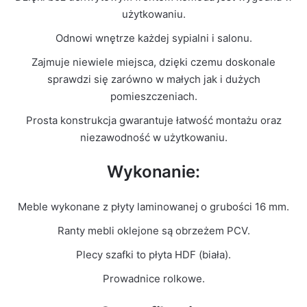
Kolor Frontu
Biały Połysk
użytkowaniu.
Odnowi wnętrze każdej sypialni i salonu.
Liczba
2
paczek
Zajmuje niewiele miejsca, dzięki czemu doskonale
sprawdzi się zarówno w małych jak i dużych
Grubość
pomieszczeniach.
16mm
płyty
Prosta konstrukcja gwarantuje łatwość montażu oraz
niezawodność w użytkowaniu.
Prowadnice
Rolkowe
Wykonanie:
Meble wykonane z płyty laminowanej o grubości 16 mm.
Ranty mebli oklejone są obrzeżem PCV.
Plecy szafki to płyta HDF (biała).
Prowadnice rolkowe.