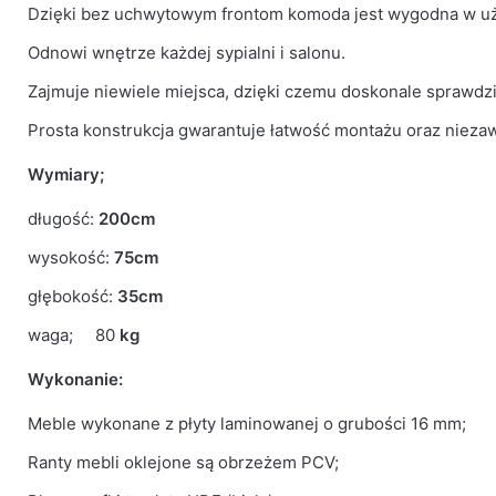
Kolor Korpus
Wotan
Dzięki bez uchwytowym frontom komoda jest wygodna w u
Odnowi wnętrze każdej sypialni i salonu.
Kolor Frontu
Biały Połysk
Zajmuje niewiele miejsca, dzięki czemu doskonale sprawdz
Liczba paczek
3
Prosta konstrukcja gwarantuje łatwość montażu oraz niez
Grubość płyty
16mm
Wymiary;
Prowadnice
Rolkowe
długość:
200cm
wysokość:
75cm
głębokość:
35cm
waga; 80
kg
Wykonanie:
Meble wykonane z płyty laminowanej o grubości 16 mm;
Ranty mebli oklejone są obrzeżem PCV;