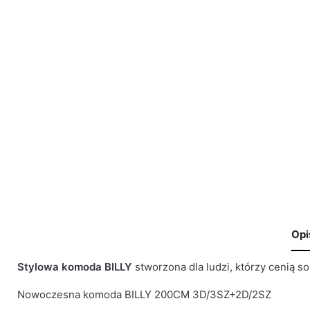
Opi
Stylowa komoda BILLY
stworzona dla ludzi, którzy cenią so
🙁 Nie ma jeszcze opinii o tym produkcie..
BRA
Waga
29 kg
Nowoczesna komoda BILLY 200CM 3D/3SZ+2D/2SZ
Only logged in customers who have purchased this product 