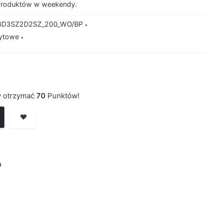
produktów w weekendy.
3D3SZ2D2SZ_200_WO/BP
ytowe
by otrzymać
70
Punktów!
❤️
a
D2SZ