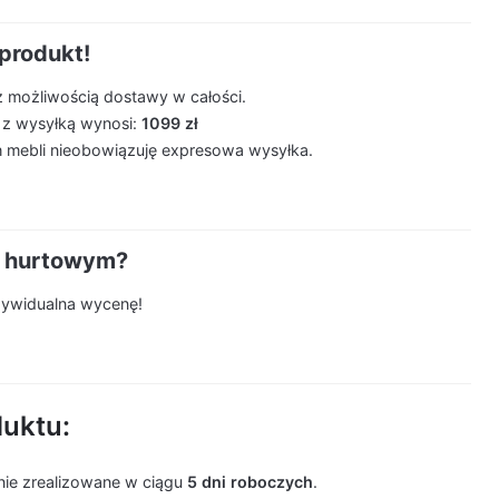
produkt!
z możliwością dostawy w całości.
 z wysyłką wynosi:
1099 zł
 mebli nieobowiązuję expresowa wysyłka.
m hurtowym?
ndywidualna wycenę!
duktu:
ie zrealizowane w ciągu
5 dni roboczych
.