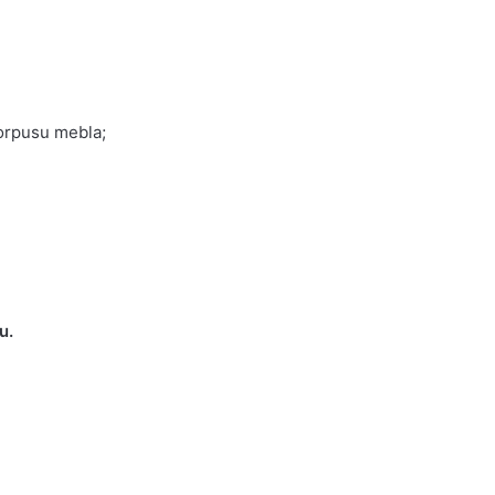
orpusu mebla;
u.