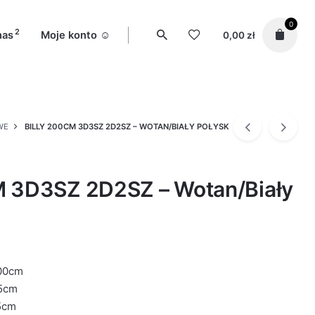
0
2
nas
Moje konto ☺️
0,00
zł
WE
BILLY 200CM 3D3SZ 2D2SZ – WOTAN/BIAŁY POŁYSK
 3D3SZ 2D2SZ – Wotan/Biały
00cm
5cm
5cm