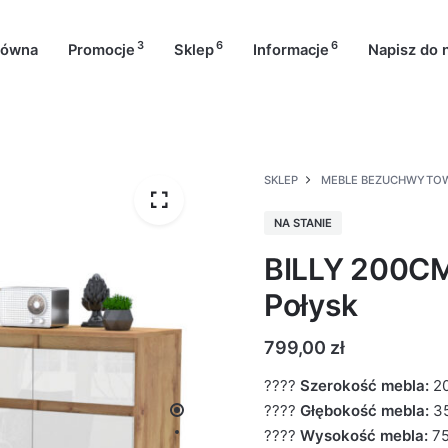
3
6
6
łówna
Promocje
Sklep
Informacje
Napisz do 
SKLEP
MEBLE BEZUCHWYTO
NA STANIE
BILLY 200CM
Połysk
799,00
zł
????
Szerokość mebla:
2
????
Głębokość mebla:
3
????
Wysokość mebla:
7