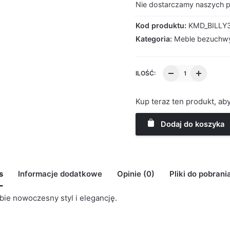
Nie dostarczamy naszych 
Kod produktu:
KMD_BILLY
Kategoria:
Meble bezuchw
ILOŚĆ:
Kup teraz ten produkt, a
Dodaj do koszyka
s
Informacje dodatkowe
Opinie (0)
Pliki do pobrani
bie nowoczesny styl i elegancję.
K MODELU 3D BILLY_200CM_3D3SZ_2
may leave a review.