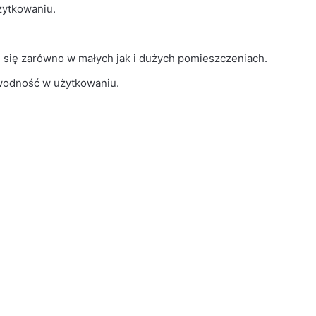
żytkowaniu.
i się zarówno w małych jak i dużych pomieszczeniach.
awodność w użytkowaniu.