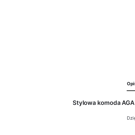
Opi
Stylowa komoda AGA
🙁 Nie ma jeszcze opinii o tym produkcie..
Waga
29 kg
Only logged in customers who have purchased this product 
Dzi
Kolor Korpus
Szary Mat