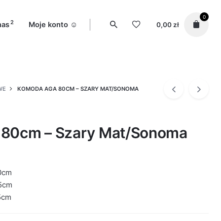
0
2
nas
Moje konto ☺️
0,00
zł
WE
KOMODA AGA 80CM – SZARY MAT/SONOMA
80cm – Szary Mat/Sonoma
0cm
5cm
5cm