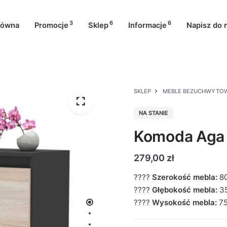
3
6
6
łówna
Promocje
Sklep
Informacje
Napisz do 
SKLEP
MEBLE BEZUCHWYTO
NA STANIE
Komoda Aga 
279,00
zł
????
Szerokość mebla:
8
????
Głębokość mebla:
3
????
Wysokość mebla:
7