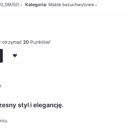
0_SM/SO
Kategoria:
Meble bezuchwytowe
by otrzymać
20
Punktów!
❤️
a
esny styl i elegancję.
niu.