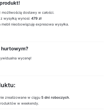
produkt!
z możliwością dostawy w całości.
 z wysyłką wynosi:
479 zł
 mebli nieobowiązuję expresowa wysyłka.
m hurtowym?
ndywidualna wycenę!
duktu:
ie zrealizowane w ciągu
5 dni roboczych
.
produktów w weekendy.