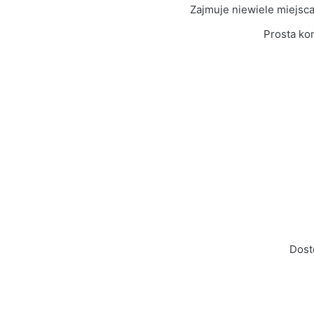
Kolor Frontu
Sonoma
Zajmuje niewiele miejsc
Prosta ko
Liczba paczek
1
Grubość płyty
16mm
Prowadnice
Rolkowe
Dost