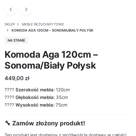
SKLEP
MEBLE BEZUCHWYTOWE
KOMODA AGA 120CM – SONOMA/BIAŁY POŁYSK
NA STANIE
Komoda Aga 120cm –
Sonoma/Biały Połysk
449,00
zł
????
Szerokość mebla:
120cm
????
Głębokość mebla:
35cm
????
Wysokość mebla:
75cm
🔧 Zamów złożony produkt!
Ten produkt jest dostępny z możliwością dostawy w całości.