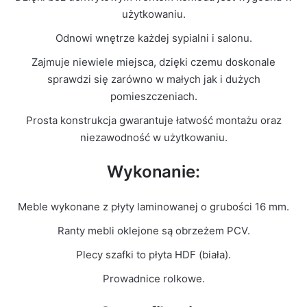
Kolor Frontu
Biały Połysk
użytkowaniu.
Odnowi wnętrze każdej sypialni i salonu.
Liczba
2
paczek
Zajmuje niewiele miejsca, dzięki czemu doskonale
sprawdzi się zarówno w małych jak i dużych
Grubość
pomieszczeniach.
16mm
płyty
Prosta konstrukcja gwarantuje łatwość montażu oraz
niezawodność w użytkowaniu.
Prowadnice
Rolkowe
Wykonanie:
Meble wykonane z płyty laminowanej o grubości 16 mm.
Ranty mebli oklejone są obrzeżem PCV.
Plecy szafki to płyta HDF (biała).
Prowadnice rolkowe.