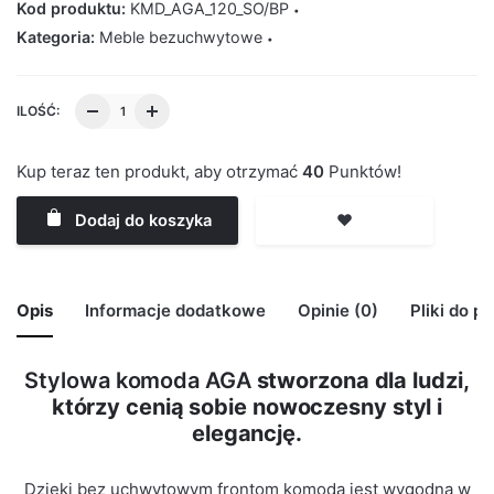
Kod produktu:
KMD_AGA_120_SO/BP
Kategoria:
Meble bezuchwytowe
ILOŚĆ:
Kup teraz ten produkt, aby otrzymać
40
Punktów!
Dodaj do koszyka
❤️
Opis
Informacje dodatkowe
Opinie (0)
Pliki do p
Stylowa komoda AGA
stworzona dla ludzi,
🙁 Nie ma jeszcze opinii o tym produkcie..
którzy cenią sobie nowoczesny styl i
Waga
29 kg
Only logged in customers who have purchased this
elegancję.
product may leave a review.
Kolor Korpus
Sonoma
Dzięki bez uchwytowym frontom komoda jest wygodna w