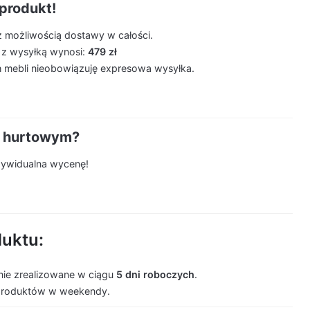
produkt!
z możliwością dostawy w całości.
 z wysyłką wynosi:
479 zł
 mebli nieobowiązuję expresowa wysyłka.
m hurtowym?
ndywidualna wycenę!
duktu:
ie zrealizowane w ciągu
5 dni roboczych
.
produktów w weekendy.