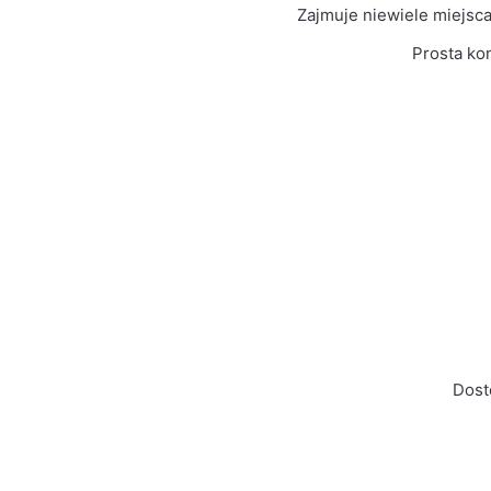
Kolor Frontu
Sonoma
Zajmuje niewiele miejsc
Prosta ko
Liczba paczek
1
Grubość płyty
16mm
Prowadnice
Rolkowe
Model
Ola 80
Dost