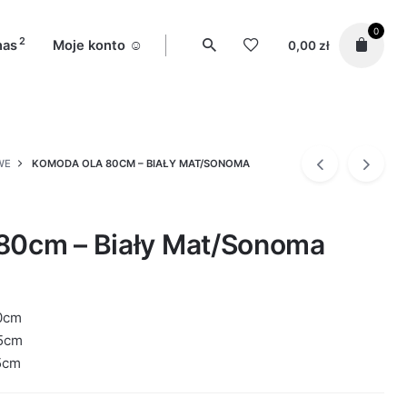
0
2
nas
Moje konto ☺️
0,00
zł
WE
KOMODA OLA 80CM – BIAŁY MAT/SONOMA
80cm – Biały Mat/Sonoma
0cm
5cm
5cm