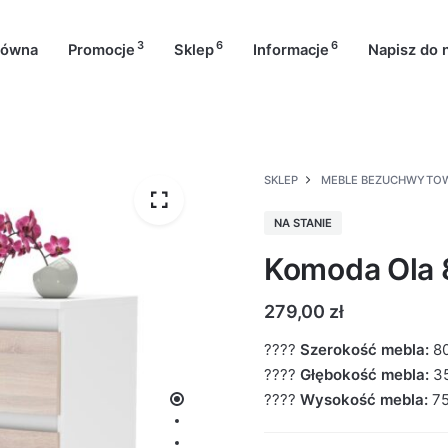
3
6
6
łówna
Promocje
Sklep
Informacje
Napisz do 
SKLEP
MEBLE BEZUCHWYTO
NA STANIE
Komoda Ola 
279,00
zł
????
Szerokość mebla:
8
????
Głębokość mebla:
3
????
Wysokość mebla:
7