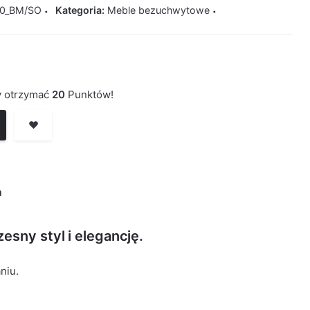
0_BM/SO
Kategoria:
Meble bezuchwytowe
by otrzymać
20
Punktów!
❤️
a
esny styl i elegancję.
niu.