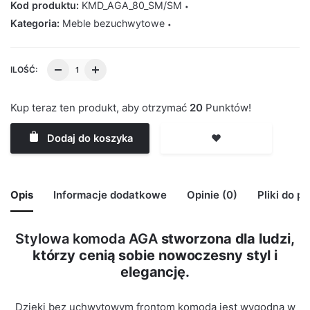
Kod produktu:
KMD_AGA_80_SM/SM
Kategoria:
Meble bezuchwytowe
ILOŚĆ:
Kup teraz ten produkt, aby otrzymać
20
Punktów!
Dodaj do koszyka
❤️
Opis
Informacje dodatkowe
Opinie (0)
Pliki do p
Stylowa komoda AGA
stworzona dla ludzi,
🙁 Nie ma jeszcze opinii o tym produkcie..
którzy cenią sobie nowoczesny styl i
Waga
29 kg
Only logged in customers who have purchased this
elegancję.
product may leave a review.
Kolor Korpus
Szary Mat
Dzięki bez uchwytowym frontom komoda jest wygodna w