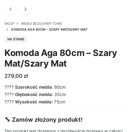
SKLEP
MEBLE BEZUCHWYTOWE
KOMODA AGA 80CM – SZARY MAT/SZARY MAT
NA STANIE
Komoda Aga 80cm – Szary
Mat/Szary Mat
279,00
zł
????
Szerokość mebla:
80cm
????
Głębokość mebla:
35cm
????
Wysokość mebla:
75cm
🔧 Zamów złożony produkt!
Ten produkt jest dostępny z możliwością dostawy w całości.