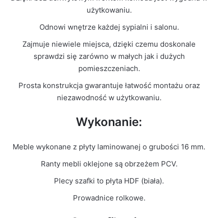
Kolor Frontu
Szary Mat
użytkowaniu.
Odnowi wnętrze każdej sypialni i salonu.
Liczba
1
paczek
Zajmuje niewiele miejsca, dzięki czemu doskonale
sprawdzi się zarówno w małych jak i dużych
Grubość
pomieszczeniach.
16mm
płyty
Prosta konstrukcja gwarantuje łatwość montażu oraz
niezawodność w użytkowaniu.
Prowadnice
Rolkowe
Wykonanie:
Meble wykonane z płyty laminowanej o grubości 16 mm.
Ranty mebli oklejone są obrzeżem PCV.
Plecy szafki to płyta HDF (biała).
Prowadnice rolkowe.