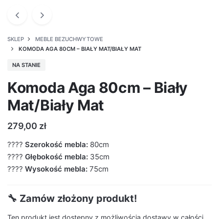
SKLEP
MEBLE BEZUCHWYTOWE
KOMODA AGA 80CM – BIAŁY MAT/BIAŁY MAT
NA STANIE
Komoda Aga 80cm – Biały
Mat/Biały Mat
279,00
zł
????
Szerokość mebla:
80cm
????
Głębokość mebla:
35cm
????
Wysokość mebla:
75cm
🔧 Zamów złożony produkt!
Ten produkt jest dostępny z możliwością dostawy w całości.