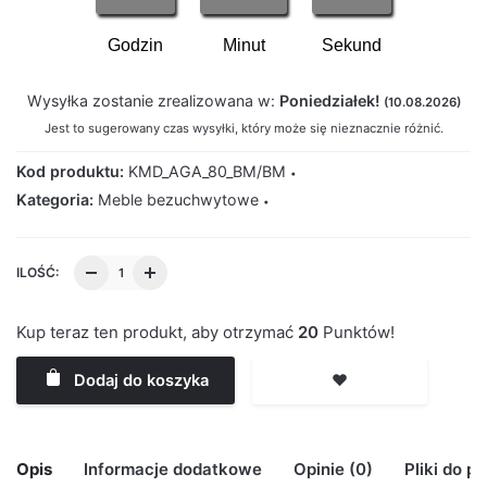
Godzin
Minut
Sekund
Wysyłka zostanie zrealizowana w:
Poniedziałek!
(10.08.2026)
Jest to sugerowany czas wysyłki, który może się nieznacznie różnić.
Kod produktu:
KMD_AGA_80_BM/BM
Kategoria:
Meble bezuchwytowe
ILOŚĆ:
Kup teraz ten produkt, aby otrzymać
20
Punktów!
Dodaj do koszyka
❤️
Opis
Informacje dodatkowe
Opinie (0)
Pliki do p