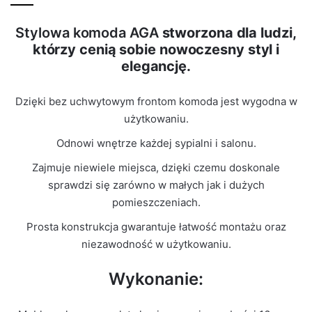
Stylowa komoda AGA
stworzona dla ludzi,
🙁 Nie ma jeszcze opinii o tym produkcie..
którzy cenią sobie nowoczesny styl i
Waga
29 kg
Only logged in customers who have purchased this
elegancję.
product may leave a review.
Kolor Korpus
Biały Mat
Dzięki bez uchwytowym frontom komoda jest wygodna w
Kolor Frontu
Biały Mat
użytkowaniu.
Odnowi wnętrze każdej sypialni i salonu.
Liczba
1
paczek
Zajmuje niewiele miejsca, dzięki czemu doskonale
sprawdzi się zarówno w małych jak i dużych
Grubość
pomieszczeniach.
16mm
płyty
Prosta konstrukcja gwarantuje łatwość montażu oraz
niezawodność w użytkowaniu.
Prowadnice
Rolkowe
Wykonanie: