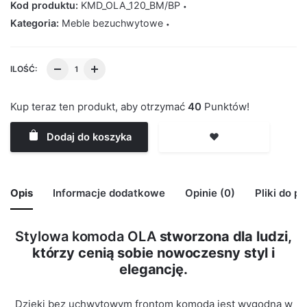
Kod produktu:
KMD_OLA_120_BM/BP
Kategoria:
Meble bezuchwytowe
ILOŚĆ:
Kup teraz ten produkt, aby otrzymać
40
Punktów!
Dodaj do koszyka
❤️
Opis
Informacje dodatkowe
Opinie (0)
Pliki do p
Stylowa komoda OLA
stworzona dla ludzi,
🙁 Nie ma jeszcze opinii o tym produkcie..
którzy cenią sobie nowoczesny styl i
Waga
29 kg
Only logged in customers who have purchased this
elegancję.
product may leave a review.
Kolor Korpus
Biały Mat
Dzięki bez uchwytowym frontom komoda jest wygodna w