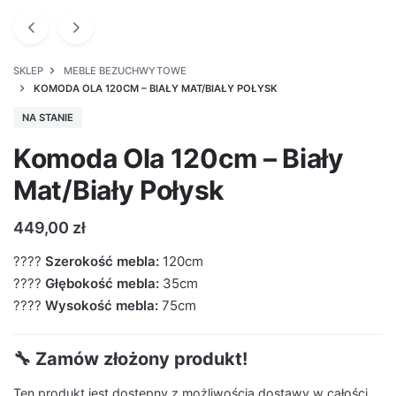
SKLEP
MEBLE BEZUCHWYTOWE
KOMODA OLA 120CM – BIAŁY MAT/BIAŁY POŁYSK
NA STANIE
Komoda Ola 120cm – Biały
Mat/Biały Połysk
449,00
zł
????
Szerokość mebla:
120cm
????
Głębokość mebla:
35cm
????
Wysokość mebla:
75cm
🔧 Zamów złożony produkt!
Ten produkt jest dostępny z możliwością dostawy w całości.