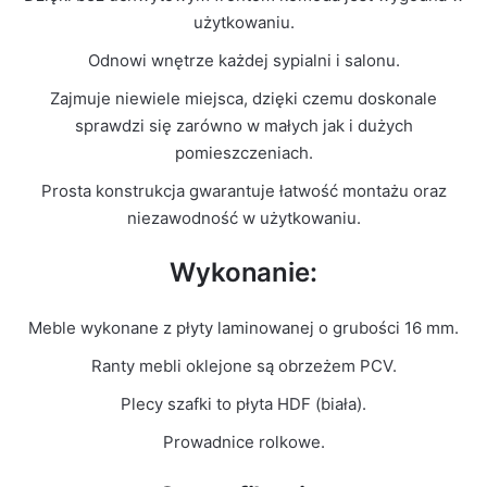
Kolor Frontu
Biały Połysk
użytkowaniu.
Odnowi wnętrze każdej sypialni i salonu.
Liczba
2
paczek
Zajmuje niewiele miejsca, dzięki czemu doskonale
sprawdzi się zarówno w małych jak i dużych
Grubość
pomieszczeniach.
16mm
płyty
Prosta konstrukcja gwarantuje łatwość montażu oraz
niezawodność w użytkowaniu.
Prowadnice
Rolkowe
Wykonanie:
Meble wykonane z płyty laminowanej o grubości 16 mm.
Ranty mebli oklejone są obrzeżem PCV.
Plecy szafki to płyta HDF (biała).
Prowadnice rolkowe.