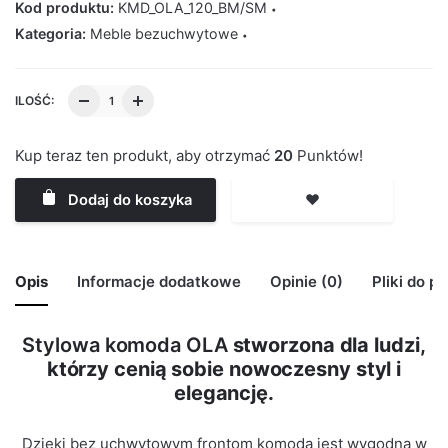
Kod produktu:
KMD_OLA_120_BM/SM
Kategoria:
Meble bezuchwytowe
ILOŚĆ:
Kup teraz ten produkt, aby otrzymać
20
Punktów!
Dodaj do koszyka
❤️
Opis
Informacje dodatkowe
Opinie (0)
Pliki do p
Stylowa komoda OLA
stworzona dla ludzi,
🙁 Nie ma jeszcze opinii o tym produkcie..
którzy cenią sobie nowoczesny styl i
Waga
29 kg
Only logged in customers who have purchased this
elegancję.
product may leave a review.
Kolor Korpus
Biały Mat
Dzięki bez uchwytowym frontom komoda jest wygodna w