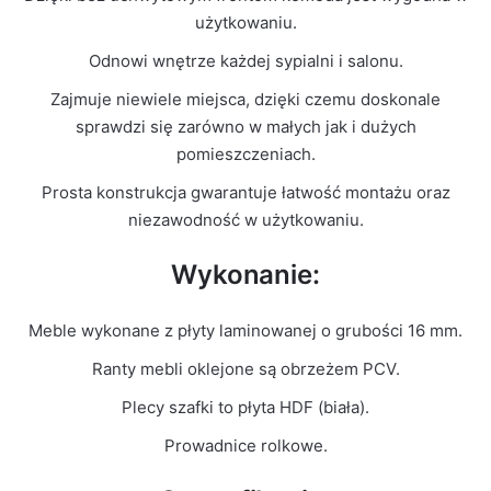
Kolor Frontu
Szary Mat
użytkowaniu.
Odnowi wnętrze każdej sypialni i salonu.
Liczba
2
paczek
Zajmuje niewiele miejsca, dzięki czemu doskonale
sprawdzi się zarówno w małych jak i dużych
Grubość
pomieszczeniach.
16mm
płyty
Prosta konstrukcja gwarantuje łatwość montażu oraz
niezawodność w użytkowaniu.
Prowadnice
Rolkowe
Wykonanie:
Meble wykonane z płyty laminowanej o grubości 16 mm.
Ranty mebli oklejone są obrzeżem PCV.
Plecy szafki to płyta HDF (biała).
Prowadnice rolkowe.