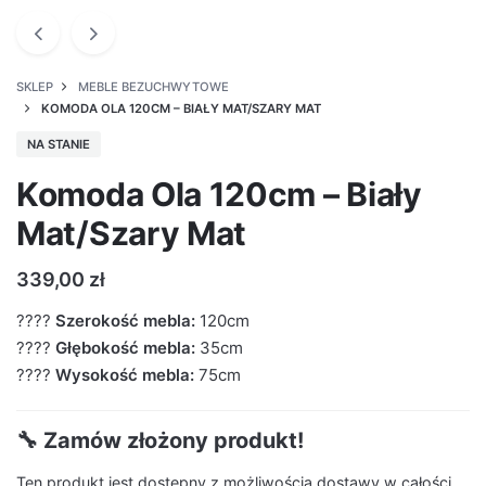
SKLEP
MEBLE BEZUCHWYTOWE
KOMODA OLA 120CM – BIAŁY MAT/SZARY MAT
NA STANIE
Komoda Ola 120cm – Biały
Mat/Szary Mat
339,00
zł
????
Szerokość mebla:
120cm
????
Głębokość mebla:
35cm
????
Wysokość mebla:
75cm
🔧 Zamów złożony produkt!
Ten produkt jest dostępny z możliwością dostawy w całości.