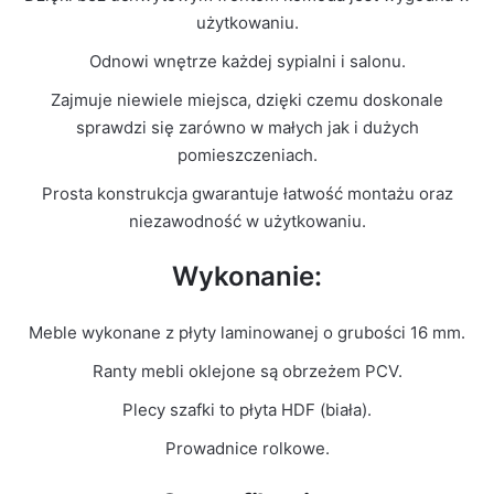
Kolor Frontu
Wotan
użytkowaniu.
Odnowi wnętrze każdej sypialni i salonu.
Liczba
2
paczek
Zajmuje niewiele miejsca, dzięki czemu doskonale
sprawdzi się zarówno w małych jak i dużych
Grubość
pomieszczeniach.
16mm
płyty
Prosta konstrukcja gwarantuje łatwość montażu oraz
niezawodność w użytkowaniu.
Prowadnice
Rolkowe
Wykonanie:
Meble wykonane z płyty laminowanej o grubości 16 mm.
Ranty mebli oklejone są obrzeżem PCV.
Plecy szafki to płyta HDF (biała).
Prowadnice rolkowe.