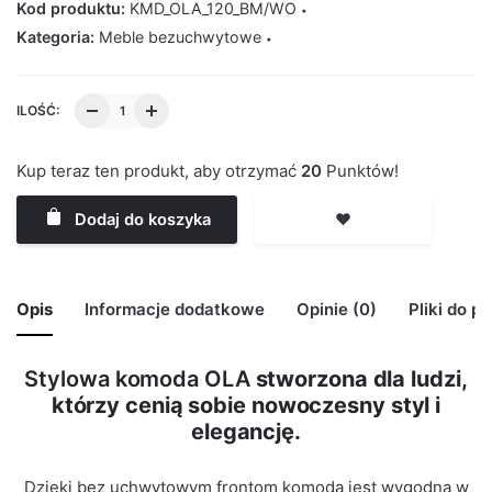
Kod produktu:
KMD_OLA_120_BM/WO
Kategoria:
Meble bezuchwytowe
ILOŚĆ:
Kup teraz ten produkt, aby otrzymać
20
Punktów!
Dodaj do koszyka
❤️
Opis
Informacje dodatkowe
Opinie (0)
Pliki do p
Stylowa komoda OLA
stworzona dla ludzi,
🙁 Nie ma jeszcze opinii o tym produkcie..
którzy cenią sobie nowoczesny styl i
Waga
29 kg
Only logged in customers who have purchased this
elegancję.
product may leave a review.
Kolor Korpus
Biały Mat
Dzięki bez uchwytowym frontom komoda jest wygodna w