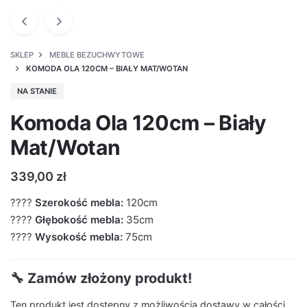
SKLEP
MEBLE BEZUCHWYTOWE
KOMODA OLA 120CM – BIAŁY MAT/WOTAN
NA STANIE
Komoda Ola 120cm – Biały
Mat/Wotan
339,00
zł
????
Szerokość mebla:
120cm
????
Głębokość mebla:
35cm
????
Wysokość mebla:
75cm
🔧 Zamów złożony produkt!
Ten produkt jest dostępny z możliwością dostawy w całości.