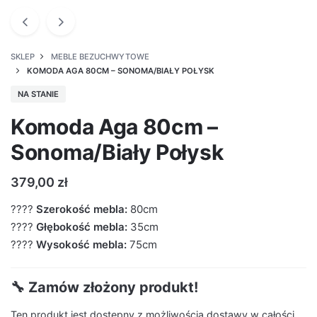
SKLEP
MEBLE BEZUCHWYTOWE
KOMODA AGA 80CM – SONOMA/BIAŁY POŁYSK
NA STANIE
Komoda Aga 80cm –
Sonoma/Biały Połysk
379,00
zł
????
Szerokość mebla:
80cm
????
Głębokość mebla:
35cm
????
Wysokość mebla:
75cm
🔧 Zamów złożony produkt!
Ten produkt jest dostępny z możliwością dostawy w całości.