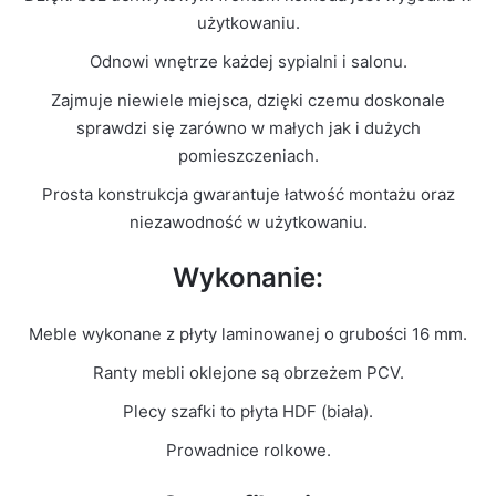
Kolor Frontu
Biały Połysk
użytkowaniu.
Odnowi wnętrze każdej sypialni i salonu.
Liczba
1
paczek
Zajmuje niewiele miejsca, dzięki czemu doskonale
sprawdzi się zarówno w małych jak i dużych
Grubość
pomieszczeniach.
16mm
płyty
Prosta konstrukcja gwarantuje łatwość montażu oraz
niezawodność w użytkowaniu.
Prowadnice
Rolkowe
Wykonanie:
Meble wykonane z płyty laminowanej o grubości 16 mm.
Ranty mebli oklejone są obrzeżem PCV.
Plecy szafki to płyta HDF (biała).
Prowadnice rolkowe.