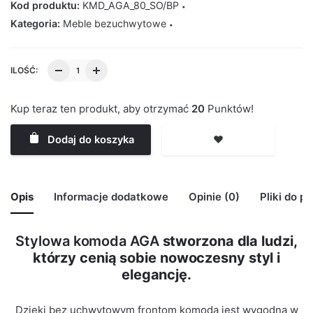
Kod produktu:
KMD_AGA_80_SO/BP
Kategoria:
Meble bezuchwytowe
ILOŚĆ:
Kup teraz ten produkt, aby otrzymać
20
Punktów!
Dodaj do koszyka
❤️
Opis
Informacje dodatkowe
Opinie (0)
Pliki do p
Stylowa komoda AGA
stworzona dla ludzi,
🙁 Nie ma jeszcze opinii o tym produkcie..
którzy cenią sobie nowoczesny styl i
Waga
29 kg
Only logged in customers who have purchased this
elegancję.
product may leave a review.
Kolor Korpus
Sonoma
Dzięki bez uchwytowym frontom komoda jest wygodna w