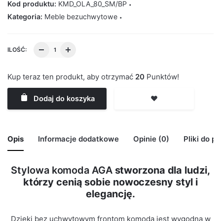
Kod produktu:
KMD_OLA_80_SM/BP
Kategoria:
Meble bezuchwytowe
ILOŚĆ:
Kup teraz ten produkt, aby otrzymać
20
Punktów!
Dodaj do koszyka
❤️
Opis
Informacje dodatkowe
Opinie (0)
Pliki do p
Stylowa komoda AGA
stworzona dla ludzi,
🙁 Nie ma jeszcze opinii o tym produkcie..
którzy cenią sobie nowoczesny styl i
Waga
29 kg
Only logged in customers who have purchased this
elegancję.
product may leave a review.
Kolor Korpus
Szary Mat
Dzięki bez uchwytowym frontom komoda jest wygodna w