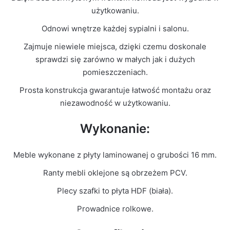
Kolor Frontu
Biały Połysk
użytkowaniu.
Odnowi wnętrze każdej sypialni i salonu.
Liczba
1
paczek
Zajmuje niewiele miejsca, dzięki czemu doskonale
sprawdzi się zarówno w małych jak i dużych
Grubość
pomieszczeniach.
16mm
płyty
Prosta konstrukcja gwarantuje łatwość montażu oraz
niezawodność w użytkowaniu.
Prowadnice
Rolkowe
Wykonanie:
Meble wykonane z płyty laminowanej o grubości 16 mm.
Ranty mebli oklejone są obrzeżem PCV.
Plecy szafki to płyta HDF (biała).
Prowadnice rolkowe.