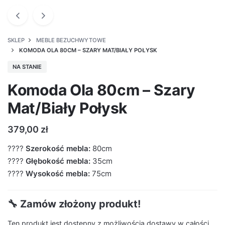
SKLEP
MEBLE BEZUCHWYTOWE
KOMODA OLA 80CM – SZARY MAT/BIAŁY POŁYSK
NA STANIE
Komoda Ola 80cm – Szary
Mat/Biały Połysk
379,00
zł
????
Szerokość mebla:
80cm
????
Głębokość mebla:
35cm
????
Wysokość mebla:
75cm
🔧 Zamów złożony produkt!
Ten produkt jest dostępny z możliwością dostawy w całości.