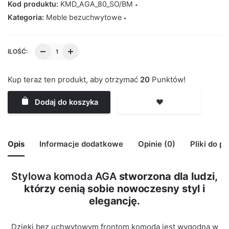
Kod produktu:
KMD_AGA_80_SO/BM
Kategoria:
Meble bezuchwytowe
ILOŚĆ:
Kup teraz ten produkt, aby otrzymać
20
Punktów!
Dodaj do koszyka
❤️
Opis
Informacje dodatkowe
Opinie (0)
Pliki do p
Stylowa komoda AGA
stworzona dla ludzi,
🙁 Nie ma jeszcze opinii o tym produkcie..
którzy cenią sobie nowoczesny styl i
Waga
29 kg
Only logged in customers who have purchased this
elegancję.
product may leave a review.
Kolor Korpus
Sonoma
Dzięki bez uchwytowym frontom komoda jest wygodna w