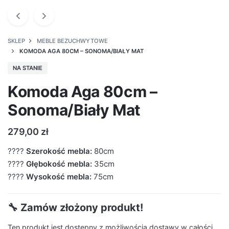
SKLEP
MEBLE BEZUCHWYTOWE
KOMODA AGA 80CM – SONOMA/BIAŁY MAT
NA STANIE
Komoda Aga 80cm –
Sonoma/Biały Mat
279,00
zł
????
Szerokość mebla:
80cm
????
Głębokość mebla:
35cm
????
Wysokość mebla:
75cm
🔧 Zamów złożony produkt!
Ten produkt jest dostępny z możliwością dostawy w całości.