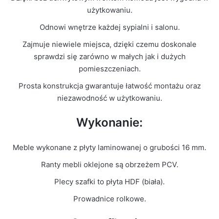
Kolor Frontu
Biały Mat
użytkowaniu.
Odnowi wnętrze każdej sypialni i salonu.
Liczba
1
paczek
Zajmuje niewiele miejsca, dzięki czemu doskonale
sprawdzi się zarówno w małych jak i dużych
Grubość
pomieszczeniach.
16mm
płyty
Prosta konstrukcja gwarantuje łatwość montażu oraz
niezawodność w użytkowaniu.
Prowadnice
Rolkowe
Wykonanie:
Meble wykonane z płyty laminowanej o grubości 16 mm.
Ranty mebli oklejone są obrzeżem PCV.
Plecy szafki to płyta HDF (biała).
Prowadnice rolkowe.