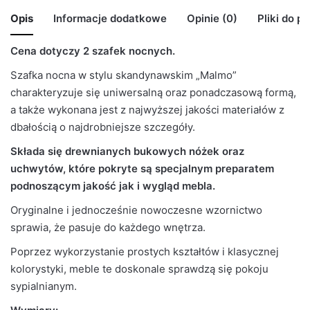
Opis
Informacje dodatkowe
Opinie (0)
Pliki do p
Cena dotyczy 2 szafek nocnych.
🙁 Nie ma jeszcze opinii o tym produkcie..
BRAK MODELU 3D
Waga
29 kg
Szafka nocna w stylu skandynawskim „Malmo”
Only logged in customers who have purchased this
Szafka_nocna_skandynawska
charakteryzuje się uniwersalną oraz ponadczasową formą,
product may leave a review.
Kolor Korpus
Szary Mat
a także wykonana jest z najwyższej jakości materiałów z
dbałością o najdrobniejsze szczegóły.
Kolor Frontu
Szary Mat
Składa się drewnianych bukowych nóżek oraz
Liczba
uchwytów, które pokryte są specjalnym preparatem
3
paczek
podnoszącym jakość jak i wygląd mebla.
Oryginalne i jednocześnie nowoczesne wzornictwo
Grubość
16mm
sprawia, że pasuje do każdego wnętrza.
płyty
Poprzez wykorzystanie prostych kształtów i klasycznej
Prowadnice
Rolkowe
kolorystyki, meble te doskonale sprawdzą się pokoju
sypialnianym.