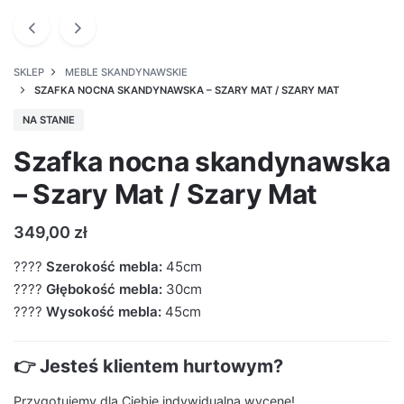
SKLEP
MEBLE SKANDYNAWSKIE
SZAFKA NOCNA SKANDYNAWSKA – SZARY MAT / SZARY MAT
NA STANIE
Szafka nocna skandynawska
– Szary Mat / Szary Mat
349,00
zł
????
Szerokość mebla:
45cm
????
Głębokość mebla:
30cm
????
Wysokość mebla:
45cm
👉 Jesteś klientem hurtowym?
Przygotujemy dla Ciebie indywidualna wycenę!