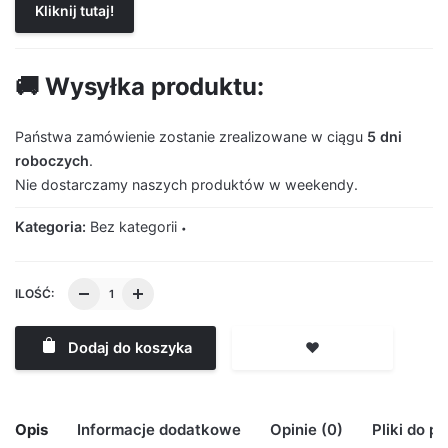
Kliknij tutaj!
🚚 Wysyłka produktu:
Państwa zamówienie zostanie zrealizowane w ciągu
5 dni
roboczych
.
Nie dostarczamy naszych produktów w weekendy.
Kategoria:
Bez kategorii
ILOŚĆ:
Dodaj do koszyka
❤️
Opis
Informacje dodatkowe
Opinie (0)
Pliki do p