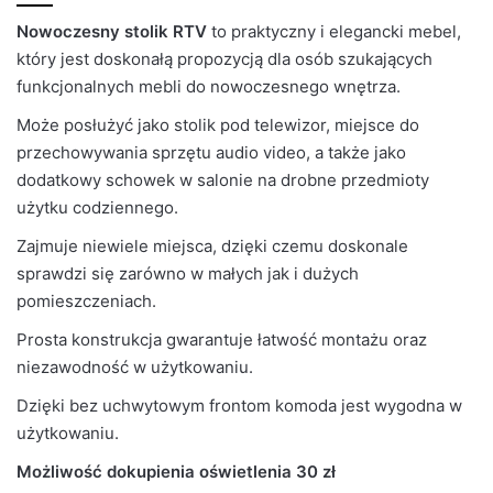
Nowoczesny stolik RTV
to praktyczny i elegancki mebel,
🙁 Nie ma jeszcze opinii o tym produkcie..
BRAK MODELU 3D RTV_Meksyk_4
który jest doskonałą propozycją dla osób szukających
Kolor Korpus
Antracyt
Only logged in customers who have purchased this
funkcjonalnych mebli do nowoczesnego wnętrza.
product may leave a review.
Kolor blatu
Antracyt
Może posłużyć jako stolik pod telewizor, miejsce do
przechowywania sprzętu audio video, a także jako
Grubość
16
dodatkowy schowek w salonie na drobne przedmioty
płyty
użytku codziennego.
Prowadnice
Rolkowe
Zajmuje niewiele miejsca, dzięki czemu doskonale
sprawdzi się zarówno w małych jak i dużych
Liczba
pomieszczeniach.
1
paczek
Prosta konstrukcja gwarantuje łatwość montażu oraz
niezawodność w użytkowaniu.
Dzięki bez uchwytowym frontom komoda jest wygodna w
użytkowaniu.
Możliwość dokupienia oświetlenia 30 zł