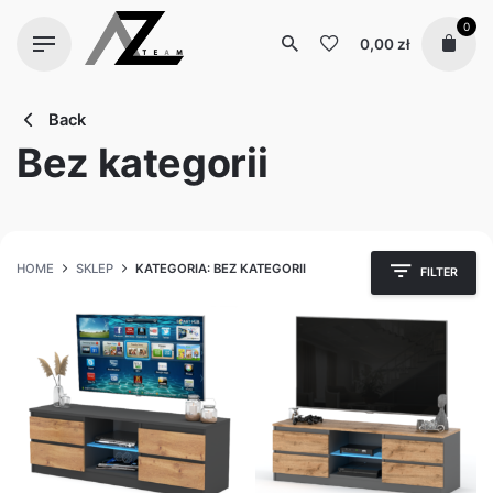
Skip
0
to
0,00
zł
content
Back
Bez kategorii
HOME
SKLEP
KATEGORIA: BEZ KATEGORII
FILTER