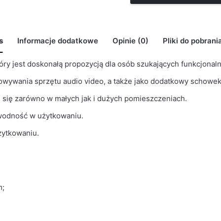
s
Informacje dodatkowe
Opinie (0)
Pliki do pobrani
który jest doskonałą propozycją dla osób szukających funkcjon
BRAK MODELU 3D RTV_Meksyk_4
howywania sprzętu audio video, a także jako dodatkowy schowe
may leave a review.
i się zarówno w małych jak i dużych pomieszczeniach.
awodność w użytkowaniu.
żytkowaniu.
m;