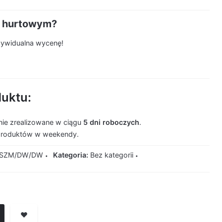
m hurtowym?
ndywidualna wycenę!
duktu:
ie zrealizowane w ciągu
5 dni roboczych
.
produktów w weekendy.
_SZM/DW/DW
Kategoria:
Bez kategorii
❤️