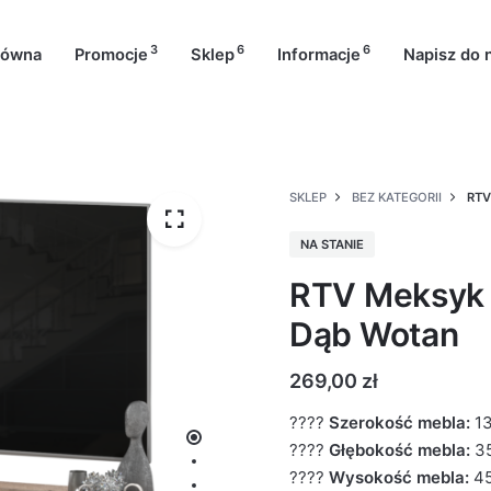
3
6
6
łówna
Promocje
Sklep
Informacje
Napisz do 
SKLEP
BEZ KATEGORII
RTV
NA STANIE
RTV Meksyk 4
Dąb Wotan
269,00
zł
????
Szerokość mebla:
1
????
Głębokość mebla:
3
????
Wysokość mebla:
4