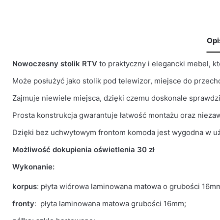
Opi
Nowoczesny stolik RTV
to praktyczny i elegancki mebel, 
🙁 Nie ma jeszcze opinii o tym produkcie..
Waga
30 kg
Może posłużyć jako stolik pod telewizor, miejsce do przec
Only logged in customers who have purchased this product 
Zajmuje niewiele miejsca, dzięki czemu doskonale sprawdz
Kolor korpusu
Antracyt
Prosta konstrukcja gwarantuje łatwość montażu oraz niez
Kolor frontu
Dąb Wotan
Dzięki bez uchwytowym frontom komoda jest wygodna w u
Kolor Blatu
Dąb Wotan
Możliwość dokupienia oświetlenia 30 zł
Wykonanie:
Grubość płyty
16
korpus
: płyta wiórowa laminowana matowa o grubości 16m
Prowadnice
Rolkowe
fronty
: płyta laminowana matowa grubości 16mm;
Liczba Paczek
1