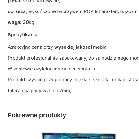
półka:
szkło hartowane;
obrzeża;
wykończone tworzywem PCV (charakteryzującym si
waga: 30
kg
Specyfikacja:
Atrakcyjna cena przy
wysokiej jakości
mebla;
Produkt profesjonalnie zapakowany, do samodzielnego mon
W zestawie czytelna instrukcja montażu;
Produkt czyścić przy pomocy miękkiej szmatki, unikać sto
tolerancja płyty wynosi 2mm;
Pokrewne produkty