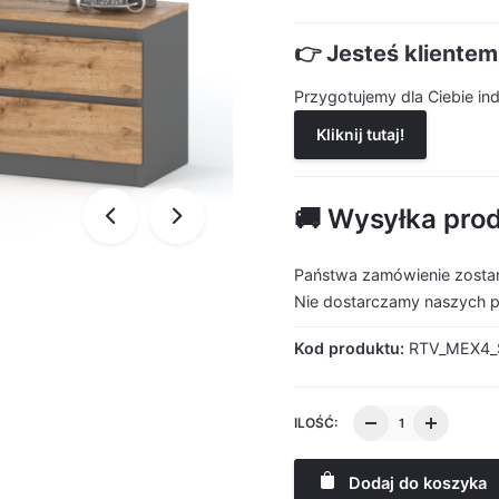
👉 Jesteś kliente
Przygotujemy dla Ciebie i
Kliknij tutaj!
🚚 Wysyłka pro
Państwa zamówienie zostan
Nie dostarczamy naszych 
Kod produktu:
RTV_MEX4
ILOŚĆ:
Dodaj do koszyka