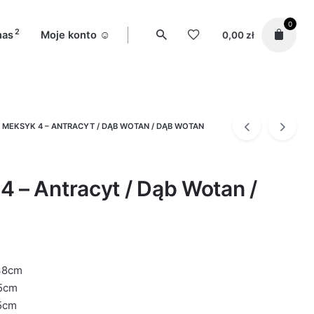
0
2
nas
Moje konto ☺️
0,00
zł
 MEKSYK 4 – ANTRACYT / DĄB WOTAN / DĄB WOTAN
 – Antracyt / Dąb Wotan /
38cm
5cm
5cm