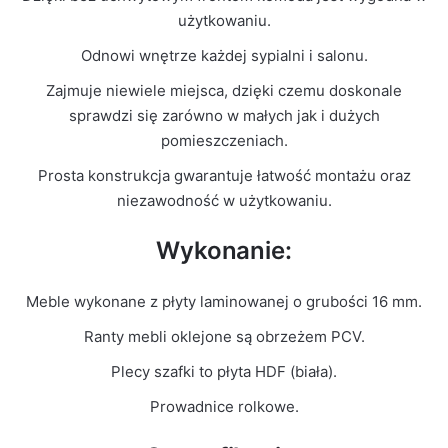
Kolor Frontu
Wotan
użytkowaniu.
Odnowi wnętrze każdej sypialni i salonu.
Liczba
1
paczek
Zajmuje niewiele miejsca, dzięki czemu doskonale
sprawdzi się zarówno w małych jak i dużych
Grubość
pomieszczeniach.
16mm
płyty
Prosta konstrukcja gwarantuje łatwość montażu oraz
niezawodność w użytkowaniu.
Prowadnice
Rolkowe
Wykonanie:
Meble wykonane z płyty laminowanej o grubości 16 mm.
Ranty mebli oklejone są obrzeżem PCV.
Plecy szafki to płyta HDF (biała).
Prowadnice rolkowe.