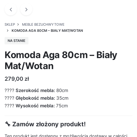
SKLEP
MEBLE BEZUCHWYTOWE
KOMODA AGA 80CM – BIAŁY MAT/WOTAN
NA STANIE
Komoda Aga 80cm – Biały
Mat/Wotan
279,00
zł
????
Szerokość mebla:
80cm
????
Głębokość mebla:
35cm
????
Wysokość mebla:
75cm
🔧 Zamów złożony produkt!
Ten produkt jest dostępny z możliwością dostawy w całości.