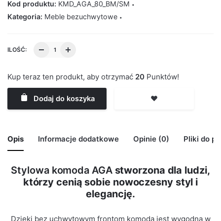
Kod produktu:
KMD_AGA_80_BM/SM
Kategoria:
Meble bezuchwytowe
ILOŚĆ:
Kup teraz ten produkt, aby otrzymać
20
Punktów!
Dodaj do koszyka
❤️
Opis
Informacje dodatkowe
Opinie (0)
Pliki do p
Stylowa komoda AGA
stworzona dla ludzi,
🙁 Nie ma jeszcze opinii o tym produkcie..
którzy cenią sobie nowoczesny styl i
Waga
29 kg
Only logged in customers who have purchased this
elegancję.
product may leave a review.
Kolor Korpus
Biały Mat
Dzięki bez uchwytowym frontom komoda jest wygodna w