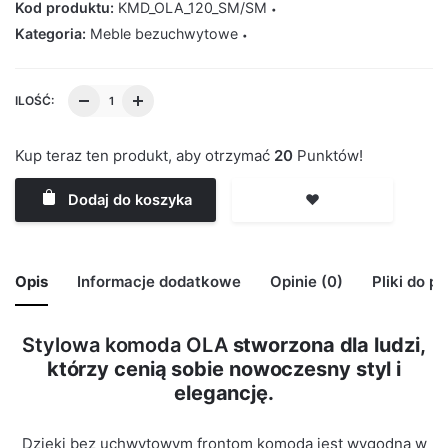
Kod produktu:
KMD_OLA_120_SM/SM
Kategoria:
Meble bezuchwytowe
ILOŚĆ:
Kup teraz ten produkt, aby otrzymać
20
Punktów!
Dodaj do koszyka
❤️
Opis
Informacje dodatkowe
Opinie (0)
Pliki do p
Stylowa komoda OLA
stworzona dla ludzi,
🙁 Nie ma jeszcze opinii o tym produkcie..
którzy cenią sobie nowoczesny styl i
Waga
29 kg
Only logged in customers who have purchased this
elegancję.
product may leave a review.
Kolor Korpus
Szary Mat
Dzięki bez uchwytowym frontom komoda jest wygodna w