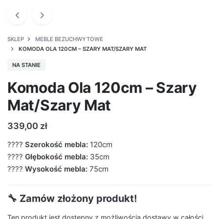
SKLEP
MEBLE BEZUCHWYTOWE
KOMODA OLA 120CM – SZARY MAT/SZARY MAT
NA STANIE
Komoda Ola 120cm – Szary
Mat/Szary Mat
339,00
zł
????
Szerokość mebla:
120cm
????
Głębokość mebla:
35cm
????
Wysokość mebla:
75cm
🔧 Zamów złożony produkt!
Ten produkt jest dostępny z możliwością dostawy w całości.