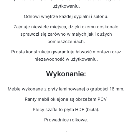
Kolor Frontu
Szary Mat
użytkowaniu.
Odnowi wnętrze każdej sypialni i salonu.
Liczba
2
paczek
Zajmuje niewiele miejsca, dzięki czemu doskonale
sprawdzi się zarówno w małych jak i dużych
Grubość
pomieszczeniach.
16mm
płyty
Prosta konstrukcja gwarantuje łatwość montażu oraz
niezawodność w użytkowaniu.
Prowadnice
Rolkowe
Wykonanie:
Meble wykonane z płyty laminowanej o grubości 16 mm.
Ranty mebli oklejone są obrzeżem PCV.
Plecy szafki to płyta HDF (biała).
Prowadnice rolkowe.