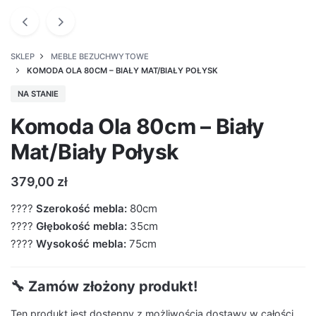
SKLEP
MEBLE BEZUCHWYTOWE
KOMODA OLA 80CM – BIAŁY MAT/BIAŁY POŁYSK
NA STANIE
Komoda Ola 80cm – Biały
Mat/Biały Połysk
379,00
zł
????
Szerokość mebla:
80cm
????
Głębokość mebla:
35cm
????
Wysokość mebla:
75cm
🔧 Zamów złożony produkt!
Ten produkt jest dostępny z możliwością dostawy w całości.