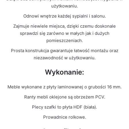
Kolor Frontu
Biały Połysk
użytkowaniu.
Odnowi wnętrze każdej sypialni i salonu.
Liczba
1
paczek
Zajmuje niewiele miejsca, dzięki czemu doskonale
sprawdzi się zarówno w małych jak i dużych
Grubość
pomieszczeniach.
16mm
płyty
Prosta konstrukcja gwarantuje łatwość montażu oraz
niezawodność w użytkowaniu.
Prowadnice
Rolkowe
Wykonanie:
Model
Ola 80
Meble wykonane z płyty laminowanej o grubości 16 mm.
Ranty mebli oklejone są obrzeżem PCV.
Plecy szafki to płyta HDF (biała).
Prowadnice rolkowe.