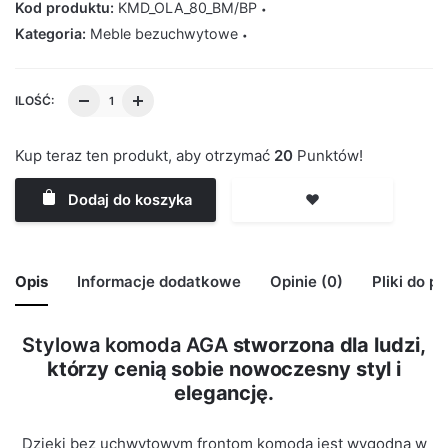
Kod produktu:
KMD_OLA_80_BM/BP
Kategoria:
Meble bezuchwytowe
ILOŚĆ:
Kup teraz ten produkt, aby otrzymać
20
Punktów!
Dodaj do koszyka
❤️
Opis
Informacje dodatkowe
Opinie (0)
Pliki do p
Stylowa komoda AGA
stworzona dla ludzi,
🙁 Nie ma jeszcze opinii o tym produkcie..
którzy cenią sobie nowoczesny styl i
Waga
29 kg
Only logged in customers who have purchased this
elegancję.
product may leave a review.
Kolor Korpus
Biały Mat
Dzięki bez uchwytowym frontom komoda jest wygodna w